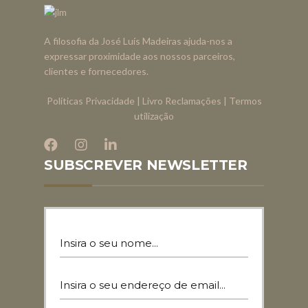
A filosofia da José Luís Madeiras ajuda-nos a
expressar proximidade aos nossos parceiros,
clientes e fornecedores.
Políticas Privacidade
|
Livro Reclamações
|
Termos
utilização
SUBSCREVER NEWSLETTER