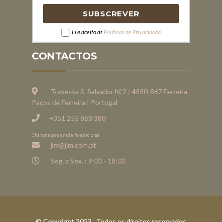
Li e aceito as
Políticas de Privacidade
CONTACTOS
Travessa S. Salvador N.º2 | 4590-867 Ferreira
Paços de Ferreira | Portugal
+351 255 868 380
Chamada para a rede fixa nacional
jlm@jlm.com.pt
Seg. a Sex. : 9:00 - 18:00
© Copyright 2023 . Todos os direitos reservados