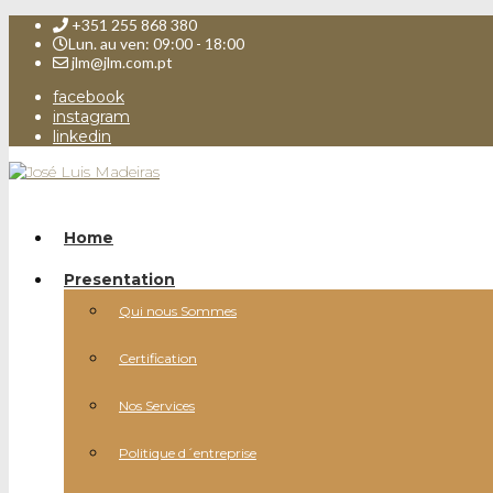
+351 255 868 380
Lun. au ven: 09:00 - 18:00
jlm@jlm.com.pt
facebook
instagram
linkedin
Home
Presentation
Qui nous Sommes
Certification
Nos Services
Politique d´entreprise