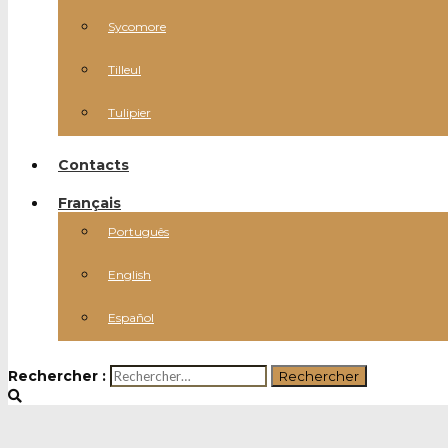
Sycomore
Tilleul
Tulipier
Contacts
Français
Português
English
Español
Rechercher :