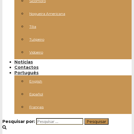
Sicómoro
Nogueira Americana
Tília
Tulipeiro
Vidoeiro
Notícias
Contactos
Português
English
Español
Français
Pesquisar por: