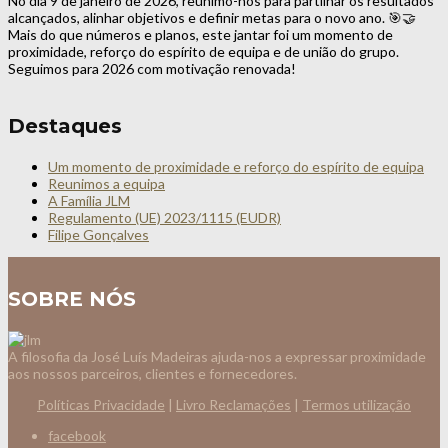
No dia 9 de janeiro de 2026, reunimo-nos para partilhar os resultados
alcançados, alinhar objetivos e definir metas para o novo ano. 🎯🤝
Mais do que números e planos, este jantar foi um momento de
proximidade, reforço do espírito de equipa e de união do grupo.
Seguimos para 2026 com motivação renovada!
Destaques
Um momento de proximidade e reforço do espírito de equipa
Reunimos a equipa
A Família JLM
Regulamento (UE) 2023/1115 (EUDR)
Filipe Gonçalves
SOBRE NÓS
A filosofia da José Luís Madeiras ajuda-nos a expressar proximidade
aos nossos parceiros, clientes e fornecedores.
Políticas Privacidade
|
Livro Reclamações
|
Termos utilização
facebook