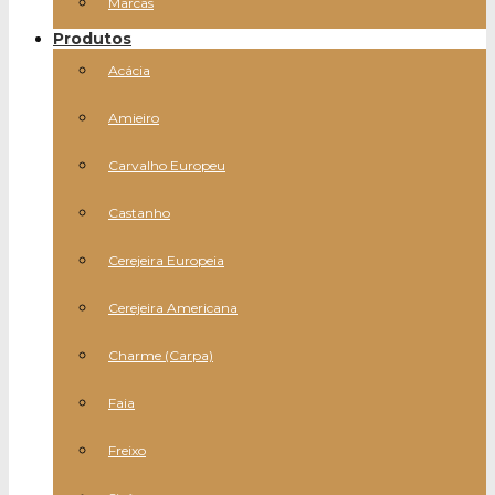
Marcas
Produtos
Acácia
Amieiro
Carvalho Europeu
Castanho
Cerejeira Europeia
Cerejeira Americana
Charme (Carpa)
Faia
Freixo