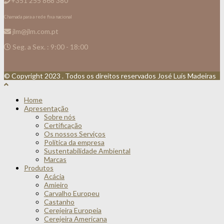
+351 255 868 380
Chamada para a rede fixa nacional
jlm@jlm.com.pt
Seg. a Sex. : 9:00 - 18:00
© Copyright 2023 . Todos os direitos reservados José Luís Madeiras
Home
Apresentação
Sobre nós
Certificação
Os nossos Serviços
Política da empresa
Sustentabilidade Ambiental
Marcas
Produtos
Acácia
Amieiro
Carvalho Europeu
Castanho
Cerejeira Europeia
Cerejeira Americana