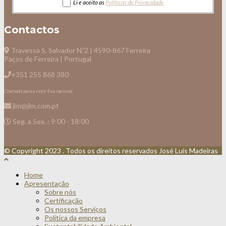
Li e aceito as
Políticas de Privacidade
Contactos
Travessa S. Salvador N.º2 | 4590-867 Ferreira
Paços de Ferreira | Portugal
+351 255 868 380
Chamada para a rede fixa nacional
jlm@jlm.com.pt
Seg. a Sex. : 9:00 - 18:00
© Copyright 2023 . Todos os direitos reservados José Luís Madeiras
Home
Apresentação
Sobre nós
Certificação
Os nossos Serviços
Política da empresa