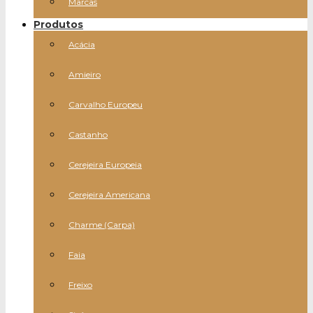
Marcas
Produtos
Acácia
Amieiro
Carvalho Europeu
Castanho
Cerejeira Europeia
Cerejeira Americana
Charme (Carpa)
Faia
Freixo