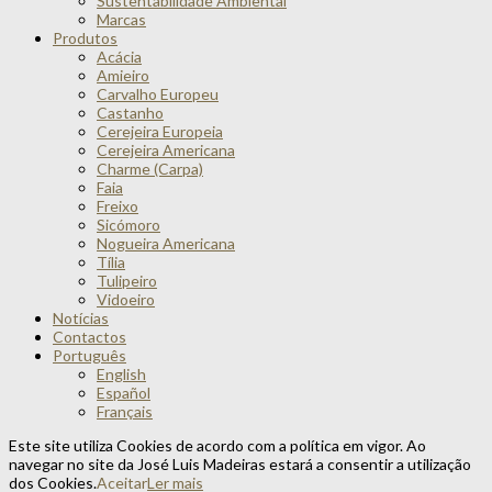
Sustentabilidade Ambiental
Marcas
Produtos
Acácia
Amieiro
Carvalho Europeu
Castanho
Cerejeira Europeia
Cerejeira Americana
Charme (Carpa)
Faia
Freixo
Sicómoro
Nogueira Americana
Tília
Tulipeiro
Vidoeiro
Notícias
Contactos
Português
English
Español
Français
Este site utiliza Cookies de acordo com a política em vigor. Ao
navegar no site da José Luis Madeiras estará a consentir a utilização
dos Cookies.
Aceitar
Ler mais