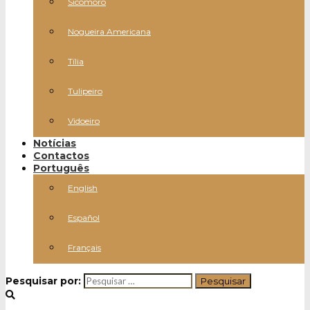
Sicómoro
Nogueira Americana
Tília
Tulipeiro
Vidoeiro
Notícias
Contactos
Português
English
Español
Français
Pesquisar por: