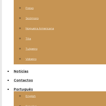
Freixo
Sicómoro
Nogueira Americana
Tília
Tulipeiro
Vidoeiro
Notícias
Contactos
Português
English