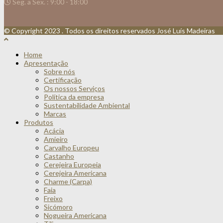
Seg. a Sex. : 9:00 - 18:00
© Copyright 2023 . Todos os direitos reservados José Luís Madeiras
Home
Apresentação
Sobre nós
Certificação
Os nossos Serviços
Política da empresa
Sustentabilidade Ambiental
Marcas
Produtos
Acácia
Amieiro
Carvalho Europeu
Castanho
Cerejeira Europeia
Cerejeira Americana
Charme (Carpa)
Faia
Freixo
Sicómoro
Nogueira Americana