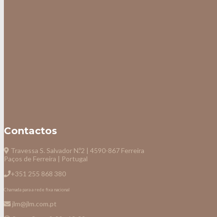
Contactos
Travessa S. Salvador N.º2 | 4590-867 Ferreira
Paços de Ferreira | Portugal
+351 255 868 380
Chamada para a rede fixa nacional
jlm@jlm.com.pt