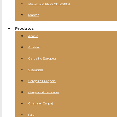
Sustentabilidade Ambiental
Marcas
Produtos
Acácia
Amieiro
Carvalho Europeu
Castanho
Cerejeira Europeia
Cerejeira Americana
Charme (Carpa)
Faia