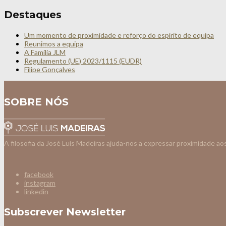
Destaques
Um momento de proximidade e reforço do espírito de equipa
Reunimos a equipa
A Família JLM
Regulamento (UE) 2023/1115 (EUDR)
Filipe Gonçalves
SOBRE NÓS
A filosofia da José Luís Madeiras ajuda-nos a expressar proximidade ao
facebook
instagram
linkedin
Subscrever Newsletter