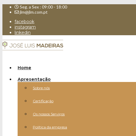
Seg. a Sex : 09:00 - 18:00
jlm@jlm.com.pt
facebook
instagram
linkedin
Home
Apresentação
Sobre nós
Certificação
Os nossos Serviços
Política da empresa