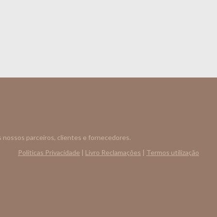
s nossos parceiros, clientes e fornecedores.
Políticas Privacidade
|
Livro Reclamações
|
Termos utilização