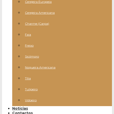
Cerejeira Europeia
Cerejeira Americana
Charme (Carpa)
Faia
Freixo
Sicómoro
Nogueira Americana
Tília
Tulipeiro
Vidoeiro
Notícias
Contactos