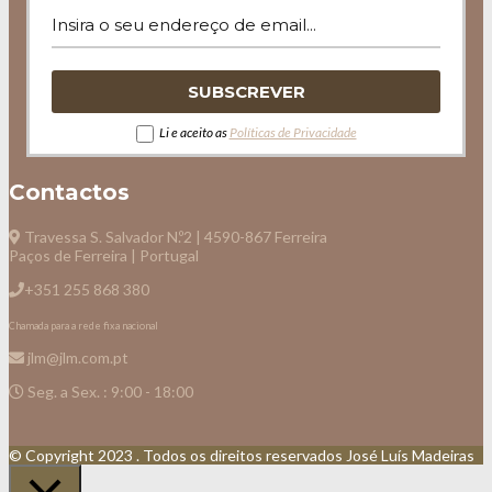
Li e aceito as
Políticas de Privacidade
Contactos
Travessa S. Salvador N.º2 | 4590-867 Ferreira
Paços de Ferreira | Portugal
+351 255 868 380
Chamada para a rede fixa nacional
jlm@jlm.com.pt
Seg. a Sex. : 9:00 - 18:00
© Copyright 2023 . Todos os direitos reservados José Luís Madeiras