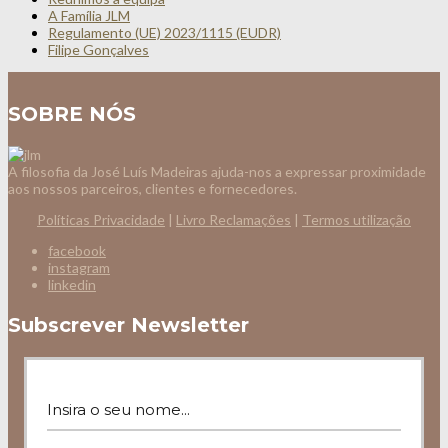
A Família JLM
Regulamento (UE) 2023/1115 (EUDR)
Filipe Gonçalves
SOBRE NÓS
A filosofia da José Luís Madeiras ajuda-nos a expressar proximidade
aos nossos parceiros, clientes e fornecedores.
Políticas Privacidade
|
Livro Reclamações
|
Termos utilização
facebook
instagram
linkedin
Subscrever Newsletter