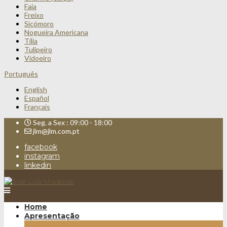
Faia
Freixo
Sicómoro
Nogueira Americana
Tília
Tulipeiro
Vidoeiro
Português
English
Español
Français
Seg. a Sex : 09:00 - 18:00
jlm@jlm.com.pt
facebook
instagram
linkedin
Home
Apresentação