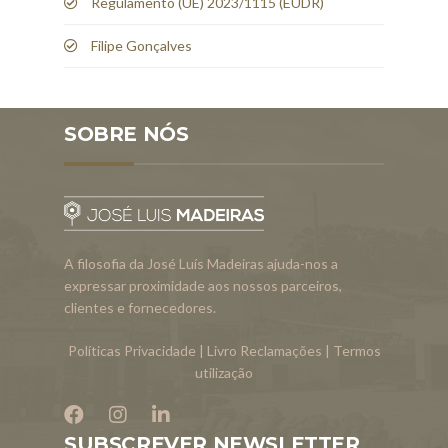
Regulamento (UE) 2023/1115 (EUDR)
Filipe Gonçalves
SOBRE NÓS
A filosofia da José Luís Madeiras ajuda-nos a
expressar proximidade aos nossos parceiros,
clientes e fornecedores.
Políticas Privacidade
|
Livro Reclamações
|
Termos
utilização
SUBSCREVER NEWSLETTER