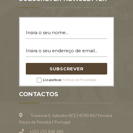
Li e aceito as
Políticas de Privacidade
CONTACTOS
Travessa S. Salvador N.º2 | 4590-867 Ferreira
Paços de Ferreira | Portugal
+351 255 868 380