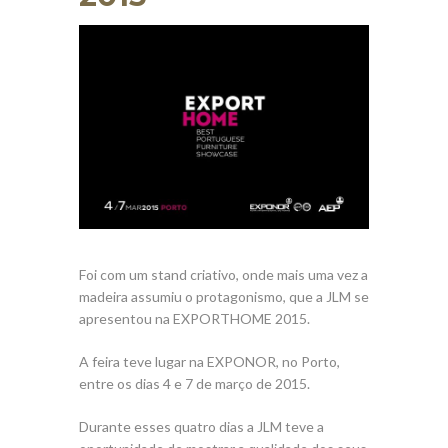
Foi com um stand criativo, onde mais uma vez a
madeira assumiu o protagonismo, que a JLM se
apresentou na EXPORTHOME 2015.
A feira teve lugar na EXPONOR, no Porto,
entre os dias 4 e 7 de março de 2015.
Durante esses quatro dias a JLM teve a