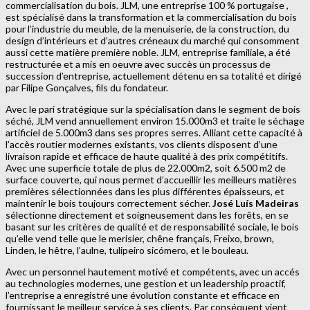
commercialisation du bois. JLM, une entreprise 100 % portugaise ,
est spécialisé dans la transformation et la commercialisation du bois
pour l’industrie du meuble, de la menuiserie, de la construction, du
design d’intérieurs et d’autres créneaux du marché qui consomment
aussi cette matière première noble. JLM, entreprise familiale, a été
restructurée et a mis en oeuvre avec succès un processus de
succession d’entreprise, actuellement détenu en sa totalité et dirigé
par Filipe Gonçalves, fils du fondateur.
Avec le pari stratégique sur la spécialisation dans le segment de bois
séché, JLM vend annuellement environ 15.000m3 et traite le séchage
artificiel de 5.000m3 dans ses propres serres. Alliant cette capacité à
l’accès routier modernes existants, vos clients disposent d’une
livraison rapide et efficace de haute qualité à des prix compétitifs.
Avec une superficie totale de plus de 22.000m2, soit 6.500 m2 de
surface couverte, qui nous permet d’accueillir les meilleurs matières
premières sélectionnées dans les plus différentes épaisseurs, et
maintenir le bois toujours correctement sécher.
José Luís Madeiras
sélectionne directement et soigneusement dans les forêts, en se
basant sur les critères de qualité et de responsabilité sociale, le bois
qu’elle vend telle que le merisier, chêne français, Freixo, brown,
Linden, le hêtre, l’aulne, tulipeiro sicómero, et le bouleau.
Avec un personnel hautement motivé et compétents, avec un accés
au technologies modernes, une gestion et un leadership proactif,
l’entreprise a enregistré une évolution constante et efficace en
fournissant le meilleur service à ses clients. Par conséquent vient