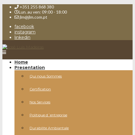
+351 255 868 380
Lun. au ven: 09:00 - 18:00
jlm@jlm.com.pt
facebook
instagram
linkedin
Home
Presentation
Qui nous Sommes
Certification
Nos Services
Politique d´entreprise
Durabilite Ambiantale