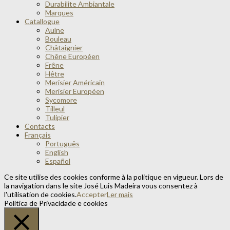
Durabilite Ambiantale
Marques
Catallogue
Aulne
Bouleau
Châtaignier
Chêne Européen
Frêne
Hêtre
Merisier Américain
Merisier Européen
Sycomore
Tilleul
Tulipier
Contacts
Français
Português
English
Español
Ce site utilise des cookies conforme à la politique en vigueur. Lors de
la navigation dans le site José Luis Madeira vous consentez à
l'utilisation de cookies.
Accepter
Ler mais
Política de Privacidade e cookies