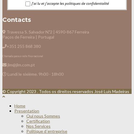
J'ai lu et j'accepte les politiques de confidentialité
Contacts
Travessa S. Salvador N.º2 | 4590-867 Ferreira
Paços de Ferreira | Portugal
+351 255 868 380
Chamada para a rede fixa nacional
jlm@jlm.com.pt
Lundi le sixième. 9h00 - 18h00
© Copyright 2023 . Todos os direitos reservados José Luís Madeiras
Home
Presentation
Qui nous Sommes
Certification
Nos Services
Politique d´entreprise