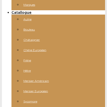
Marques
Catallogue
Aulne
Bouleau
Châtaignier
Chêne Européen
Frêne
Hêtre
Merisier Américain
Merisier Européen
Sycomore