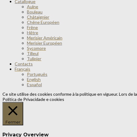
Catallogue
Aulne
Bouleau
Châtaignier
Chêne Européen
Frêne
Hêtre
Merisier Américain
Merisier Européen
Sycomore
Tilleul
Tulipier
Contacts
Français
Português
English
Español
Ce site utilise des cookies conforme à la politique en vigueur. Lors de l
Política de Privacidade e cookies
Fermer
Privacy Overview