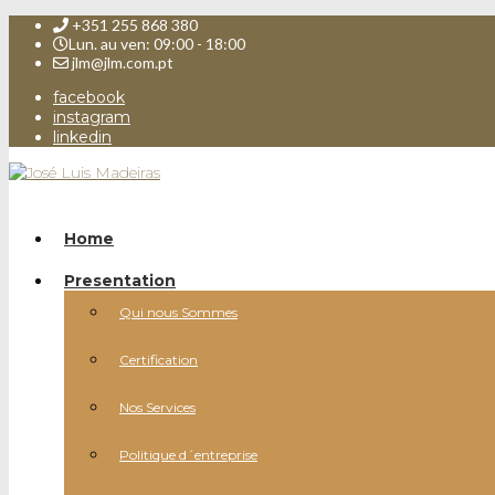
+351 255 868 380
Lun. au ven: 09:00 - 18:00
jlm@jlm.com.pt
facebook
instagram
linkedin
Home
Presentation
Qui nous Sommes
Certification
Nos Services
Politique d´entreprise