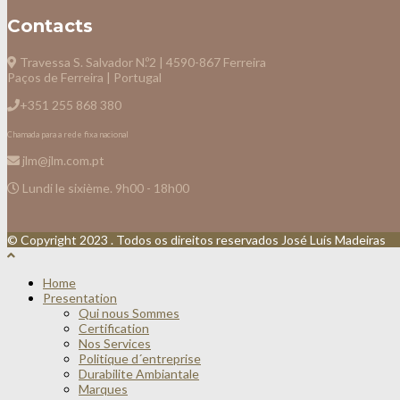
Contacts
Travessa S. Salvador N.º2 | 4590-867 Ferreira
Paços de Ferreira | Portugal
+351 255 868 380
Chamada para a rede fixa nacional
jlm@jlm.com.pt
Lundi le sixième. 9h00 - 18h00
© Copyright 2023 . Todos os direitos reservados José Luís Madeiras
Home
Presentation
Qui nous Sommes
Certification
Nos Services
Politique d´entreprise
Durabilite Ambiantale
Marques