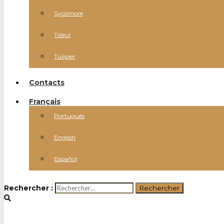
Sycomore
Tilleul
Tulipier
Contacts
Français
Português
English
Español
Rechercher :