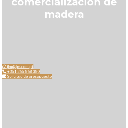
comercialización de
madera
jlm@jlm.com.pt
+351 255 868 380
Solicitud de presupuesto