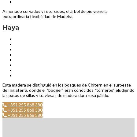
A menudo curvados y retorcidos, el árbol de pie viene la
extraordinaria flexibilidad de Madeira.
Haya
Esta madera se distinguió en los bosques de Chitern en el suroeste
de Inglaterra, donde el “bodger” eran conocidos “torneros” eludiendo
las patas de sillas y traviesas de madera dura rosa pálido.
+351 255 868 380
+351 255 868 380
+351 255 868 380